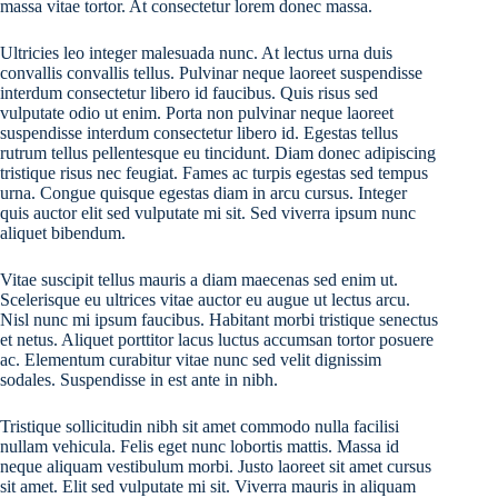
massa vitae tortor. At consectetur lorem donec massa.
Ultricies leo integer malesuada nunc. At lectus urna duis
convallis convallis tellus. Pulvinar neque laoreet suspendisse
interdum consectetur libero id faucibus. Quis risus sed
vulputate odio ut enim. Porta non pulvinar neque laoreet
suspendisse interdum consectetur libero id. Egestas tellus
rutrum tellus pellentesque eu tincidunt. Diam donec adipiscing
tristique risus nec feugiat. Fames ac turpis egestas sed tempus
urna. Congue quisque egestas diam in arcu cursus. Integer
quis auctor elit sed vulputate mi sit. Sed viverra ipsum nunc
aliquet bibendum.
Vitae suscipit tellus mauris a diam maecenas sed enim ut.
Scelerisque eu ultrices vitae auctor eu augue ut lectus arcu.
Nisl nunc mi ipsum faucibus. Habitant morbi tristique senectus
et netus. Aliquet porttitor lacus luctus accumsan tortor posuere
ac. Elementum curabitur vitae nunc sed velit dignissim
sodales. Suspendisse in est ante in nibh.
Tristique sollicitudin nibh sit amet commodo nulla facilisi
nullam vehicula. Felis eget nunc lobortis mattis. Massa id
neque aliquam vestibulum morbi. Justo laoreet sit amet cursus
sit amet. Elit sed vulputate mi sit. Viverra mauris in aliquam