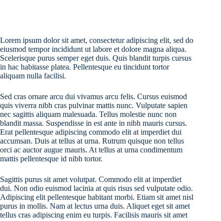
Lorem ipsum dolor sit amet, consectetur adipiscing elit, sed do
eiusmod tempor incididunt ut labore et dolore magna aliqua.
Scelerisque purus semper eget duis. Quis blandit turpis cursus
in hac habitasse platea. Pellentesque eu tincidunt tortor
aliquam nulla facilisi.
Sed cras ornare arcu dui vivamus arcu felis. Cursus euismod
quis viverra nibh cras pulvinar mattis nunc. Vulputate sapien
nec sagittis aliquam malesuada. Tellus molestie nunc non
blandit massa. Suspendisse in est ante in nibh mauris cursus.
Erat pellentesque adipiscing commodo elit at imperdiet dui
accumsan. Duis at tellus at urna. Rutrum quisque non tellus
orci ac auctor augue mauris. At tellus at urna condimentum
mattis pellentesque id nibh tortor.
Sagittis purus sit amet volutpat. Commodo elit at imperdiet
dui. Non odio euismod lacinia at quis risus sed vulputate odio.
Adipiscing elit pellentesque habitant morbi. Etiam sit amet nisl
purus in mollis. Nam at lectus urna duis. Aliquet eget sit amet
tellus cras adipiscing enim eu turpis. Facilisis mauris sit amet